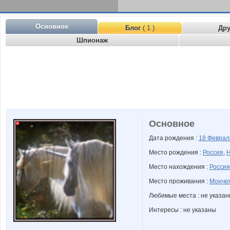
Основное
Блог
( 1 )
Др
Шпионаж
Основное
Дата рождения :
18 Февра
Место рождения :
Россия
,
Н
Место нахождения :
Россия
Место проживания :
Мончег
Любимые места : не указа
Интересы : не указаны