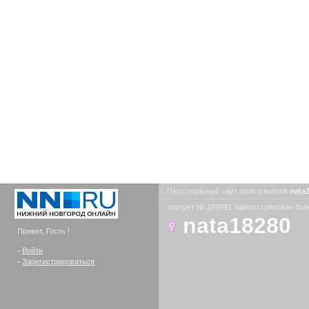
Персональный сайт пользователя
nata
портрет № 274991 зарегистрирован боле
nata18280
Привет, Гость !
-
Войти
-
Зарегистрироваться