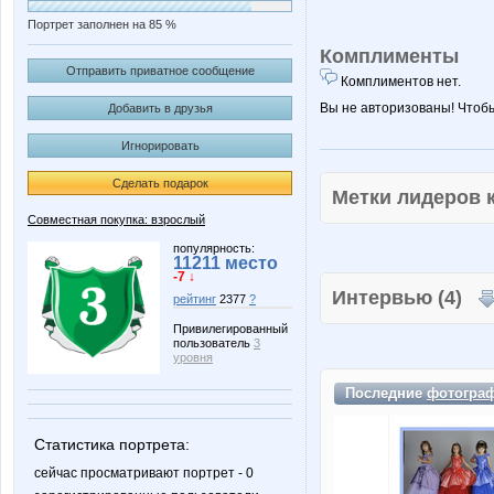
Портрет заполнен на 85 %
Комплименты
Отправить приватное сообщение
Комплиментов нет.
Вы не авторизованы! Чтоб
Добавить в друзья
Игнорировать
Сделать подарок
Метки лидеров
Совместная покупка: взрослый
популярность:
11211 место
-7 ↓
Интервью (4)
рейтинг
2377
?
Привилегированный
пользователь
3
уровня
Последние
фотогра
Статистика портрета:
сейчас просматривают портрет - 0